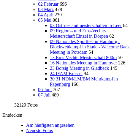
02 Februar
696
03 März
478
04 April
239
05 Mai
861
03 Ostfrieslandmeisterschaften in Leer
64
09 Regions- und Ems-Vechte-
Meisterschaft Einzel in Dörpen
62
09 Nationales Sportfest in Hamburg -
Blockwettkampf in Stade - Welcome Back
Meeting in Potsdam
54
13 Ems-Vechte-Meisterschaft 800m
50
16 Nationales Meeting in Hannover
226
23 Borsig Meeting in Gladbeck
145
24 IFAM Brüssel
94
30 31 NDM/LM/BM Mehrkampf in
Papenburg
166
06 Juni
767
07 Juli
489
32129 Fotos
Entdecken
Am häufigsten angesehen
Neueste Fotos