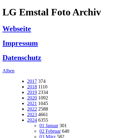
LG Emstal Foto Archiv
Webseite
Impressum
Datenschutz
Alben
2017
374
2018
1110
2019
2334
2020
1092
2021
1045
2022
2588
2023
4661
2024
6355
01 Januar
301
02 Februar
640
03 März
582