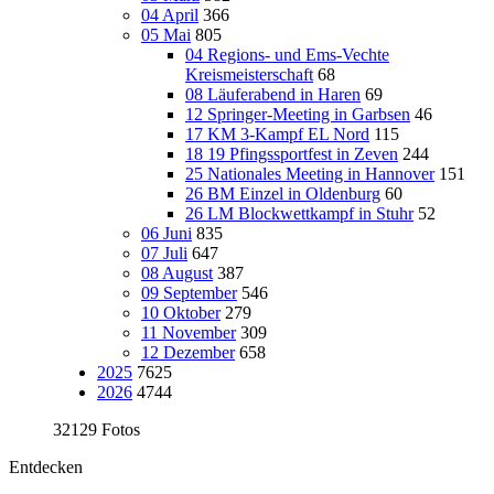
04 April
366
05 Mai
805
04 Regions- und Ems-Vechte
Kreismeisterschaft
68
08 Läuferabend in Haren
69
12 Springer-Meeting in Garbsen
46
17 KM 3-Kampf EL Nord
115
18 19 Pfingssportfest in Zeven
244
25 Nationales Meeting in Hannover
151
26 BM Einzel in Oldenburg
60
26 LM Blockwettkampf in Stuhr
52
06 Juni
835
07 Juli
647
08 August
387
09 September
546
10 Oktober
279
11 November
309
12 Dezember
658
2025
7625
2026
4744
32129 Fotos
Entdecken