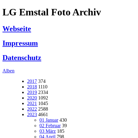
LG Emstal Foto Archiv
Webseite
Impressum
Datenschutz
Alben
2017
374
2018
1110
2019
2334
2020
1092
2021
1045
2022
2588
2023
4661
01 Januar
430
02 Februar
39
03 März
185
04 April
798