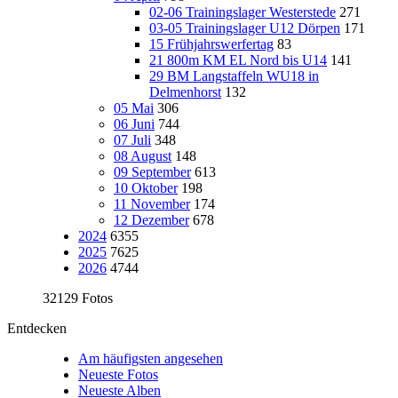
02-06 Trainingslager Westerstede
271
03-05 Trainingslager U12 Dörpen
171
15 Frühjahrswerfertag
83
21 800m KM EL Nord bis U14
141
29 BM Langstaffeln WU18 in
Delmenhorst
132
05 Mai
306
06 Juni
744
07 Juli
348
08 August
148
09 September
613
10 Oktober
198
11 November
174
12 Dezember
678
2024
6355
2025
7625
2026
4744
32129 Fotos
Entdecken
Am häufigsten angesehen
Neueste Fotos
Neueste Alben