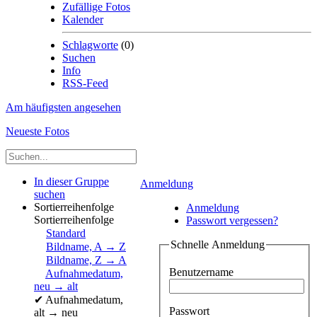
Zufällige Fotos
Kalender
Schlagworte
(0)
Suchen
Info
RSS-Feed
Am häufigsten angesehen
Neueste Fotos
In dieser Gruppe
Anmeldung
suchen
Sortierreihenfolge
Anmeldung
Sortierreihenfolge
Passwort vergessen?
Standard
Schnelle Anmeldung
Bildname, A → Z
Bildname, Z → A
Benutzername
Aufnahmedatum,
neu → alt
✔
Aufnahmedatum,
Passwort
alt → neu